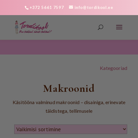
+372 5661 7597
info@tordikool.ee
Kategooriad
Makroonid
Käsitööna valminud makroonid – disainiga, erinevate
täidistega, tellimusele