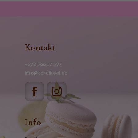
Kontakt
+372 566 17 597
info@tordikool.ee
Info