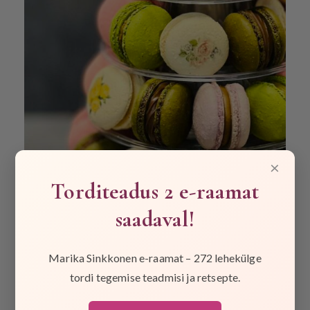
×
Torditeadus 2 e-raamat
saadaval!
Marika Sinkkonen e-raamat – 272 lehekülge
tordi tegemise teadmisi ja retsepte.