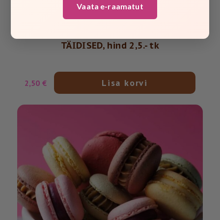
Vaata e-raamatut
MAKROONID, DISAINIGA, ERINEVAD
TÄIDISED, hind 2,5.- tk
Lisa korvi
2,50
€