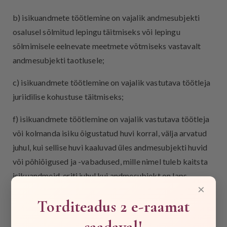
b) isikuandmete töötlemine on vajalik andmesubjekti
osalusel sõlmitud lepingu täitmiseks või lepingu
sõlmimisele eelnevate meetmete võtmiseks vastavalt
andmesubjekti taotlusele;
c) isikuandmete töötlemine on vajalik vastutava töötleja
juriidilise kohustuse täitmiseks;
f) isikuandmete töötlemine on vajalik vastutava töötleja
või kolmanda isiku õigustatud huvi korral, välja arvatud
juhul, kui sellise huvi kaaluvad üles andmesubjekti huvid
või põhiõigused ja -vabadused, mille nimel tuleb kaitsta
isikuandmeid, eriti juhul kui andmesubjekt on laps.
×
3.4. Isikuandmete töötlemine vastavalt töötlemise
Torditeadus 2 e-raamat
eesmärgile:
saadaval!