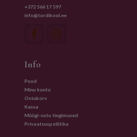
+372 566 17 597
info@tordikool.ee
Info
Pood
Minu konto
Ostukorv
Kassa
Müügi-ostu tingimused
Privaatsuspoliitika