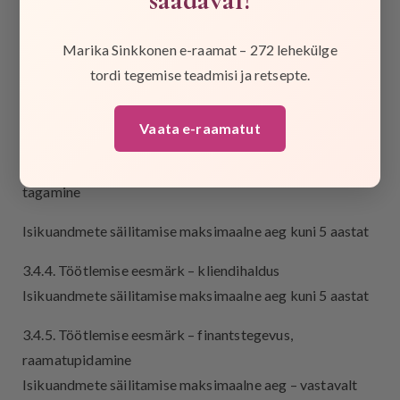
3.4.1. Töötlemise eesmärk – julgeolek ja turvalisus
Isikuandmete säilitamise maksimaalne aeg – vastavalt
Marika Sinkkonen e-raamat – 272 lehekülge
seaduses nimetatud tähtaegadele
tordi tegemise teadmisi ja retsepte.
3.4.2. Töötlemise eesmärk – tellimuse töötlemine
Isikuandmete säilitamise maksimaalne aeg kuni 5 aastat
Vaata e-raamatut
3.4.3. Töötlemise eesmärk – e-poe teenuste toimimise
tagamine
Isikuandmete säilitamise maksimaalne aeg kuni 5 aastat
3.4.4. Töötlemise eesmärk – kliendihaldus
Isikuandmete säilitamise maksimaalne aeg kuni 5 aastat
3.4.5. Töötlemise eesmärk – finantstegevus,
raamatupidamine
Isikuandmete säilitamise maksimaalne aeg – vastavalt