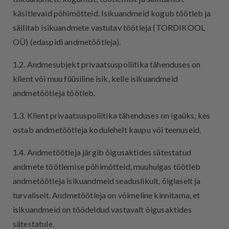
käsitlevaid põhimõtteid. Isikuandmeid kogub töötleb ja
säilitab isikuandmete vastutav töötleja (TORDIKOOL
OÜ) (edaspidi andmetöötleja).
1.2. Andmesubjekt privaatsuspoliitika tähenduses on
klient või muu füüsiline isik, kelle isikuandmeid
andmetöötleja töötleb.
1.3. Klient privaatsuspoliitika tähenduses on igaüks, kes
ostab andmetöötleja kodulehelt kaupu või teenuseid.
1.4. Andmetöötleja järgib õigusaktides sätestatud
andmete töötlemise põhimõtteid, muuhulgas töötleb
andmetöötleja isikuandmeid seaduslikult, õiglaselt ja
turvaliselt. Andmetöötleja on võimeline kinnitama, et
isikuandmeid on töödeldud vastavalt õigusaktides
sätestatule.