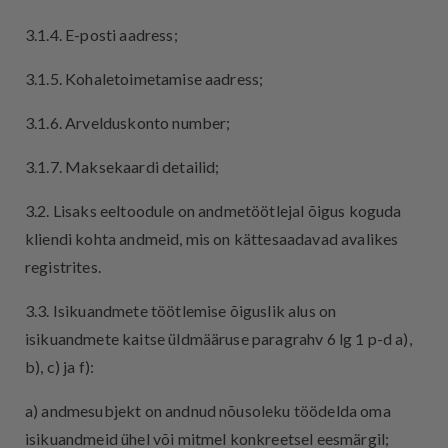
3.1.4. E-posti aadress;
3.1.5. Kohaletoimetamise aadress;
3.1.6. Arvelduskonto number;
3.1.7. Maksekaardi detailid;
3.2. Lisaks eeltoodule on andmetöötlejal õigus koguda
kliendi kohta andmeid, mis on kättesaadavad avalikes
registrites.
3.3. Isikuandmete töötlemise õiguslik alus on
isikuandmete kaitse üldmääruse paragrahv 6 lg 1 p-d a),
b), c) ja f):
a) andmesubjekt on andnud nõusoleku töödelda oma
isikuandmeid ühel või mitmel konkreetsel eesmärgil;