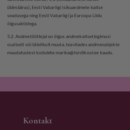
üldmäärus), Eesti Vabariigi isikuandmete kaitse
seadusega ning Eesti Vabariigi ja Euroopa Liidu
õigusaktidega.
5.2. Andmetöötlejal on õigus andmekaitsetingimusi
osaliselt või täielikult muuta, teavitades andmesubjekte
muudatustest kodulehe marika@tordikool.ee kaudu.
Kontakt