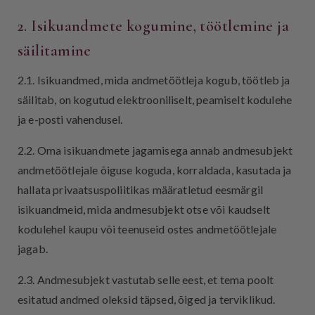
2. Isikuandmete kogumine, töötlemine ja
säilitamine
2.1. Isikuandmed, mida andmetöötleja kogub, töötleb ja
säilitab, on kogutud elektrooniliselt, peamiselt kodulehe
ja e-posti vahendusel.
2.2. Oma isikuandmete jagamisega annab andmesubjekt
andmetöötlejale õiguse koguda, korraldada, kasutada ja
hallata privaatsuspoliitikas määratletud eesmärgil
isikuandmeid, mida andmesubjekt otse või kaudselt
kodulehel kaupu või teenuseid ostes andmetöötlejale
jagab.
2.3. Andmesubjekt vastutab selle eest, et tema poolt
esitatud andmed oleksid täpsed, õiged ja terviklikud.