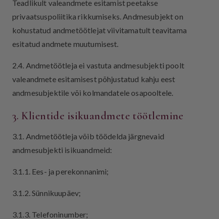
Teadlikult valeandmete esitamist peetakse
privaatsuspoliitika rikkumiseks. Andmesubjekt on
kohustatud andmetöötlejat viivitamatult teavitama
esitatud andmete muutumisest.
2.4. Andmetöötleja ei vastuta andmesubjekti poolt
valeandmete esitamisest põhjustatud kahju eest
andmesubjektile või kolmandatele osapooltele.
3. Klientide isikuandmete töötlemine
3.1. Andmetöötleja võib töödelda järgnevaid
andmesubjekti isikuandmeid:
3.1.1. Ees- ja perekonnanimi;
3.1.2. Sünnikuupäev;
3.1.3. Telefoninumber;