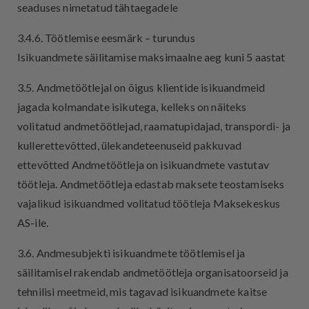
seaduses nimetatud tähtaegadele
3.4.6. Töötlemise eesmärk – turundus
Isikuandmete säilitamise maksimaalne aeg kuni 5 aastat
3.5. Andmetöötlejal on õigus klientide isikuandmeid
jagada kolmandate isikutega, kelleks on näiteks
volitatud andmetöötlejad, raamatupidajad, transpordi- ja
kullerettevõtted, ülekandeteenuseid pakkuvad
ettevõtted Andmetöötleja on isikuandmete vastutav
töötleja. Andmetöötleja edastab maksete teostamiseks
vajalikud isikuandmed volitatud töötleja Maksekeskus
AS-ile.
3.6. Andmesubjekti isikuandmete töötlemisel ja
säilitamisel rakendab andmetöötleja organisatoorseid ja
tehnilisi meetmeid, mis tagavad isikuandmete kaitse