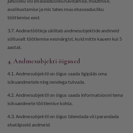
juhusliku või ebaseadusliku hävitamise, muutmise,
avalikustamise ja mis tahes muu ebaseadusliku
töötlemise eest.
3.7. Andmetöötleja säilitab andmesubjektide andmeid
sõltuvalt töötlemise eesmärgist, kuid mitte kauem kui 5
aastat.
4. Andmesubjekti õigused
4.1. Andmesubjektil on õigus saada ligipääs oma
isikuandmetele ning nendega tutvuda.
4.2. Andmesubjektil on õigus saada informatsiooni tema
isikuandmete töötlemise kohta.
4.3. Andmesubjektil on õigus täiendada või parandada
ebatäpseid andmeid.