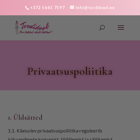
+372 5661 7597
info@tordikool.ee
Privaatsuspoliitika
1. Üldsätted
1.1. Käesolev privaatsuspoliitika reguleerib
isikuandmete kogumist, töötlemist ja säilitamist