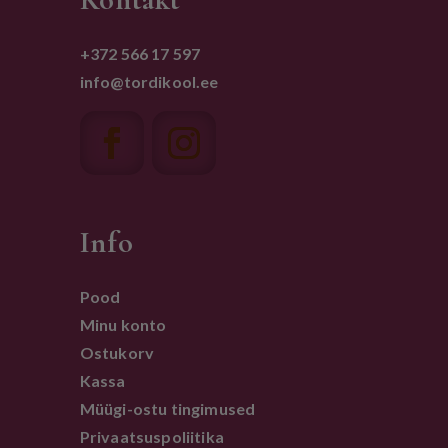
+372 566 17 597
info@tordikool.ee
Info
Pood
Minu konto
Ostukorv
Kassa
Müügi-ostu tingimused
Privaatsuspoliitika