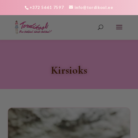
+372 5661 7597
info@tordikool.ee
kirsioks