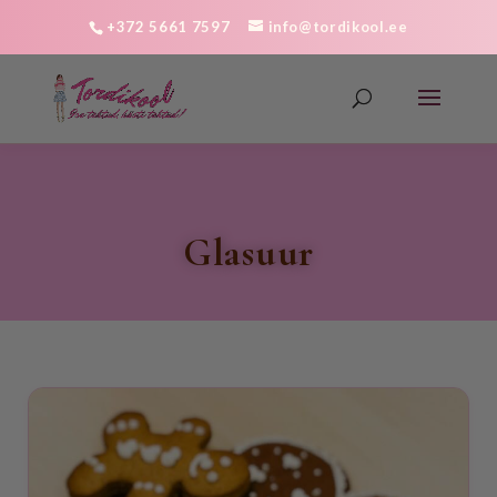
+372 5661 7597
info@tordikool.ee
glasuur