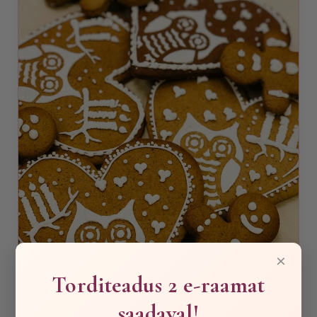
×
Torditeadus 2 e-raamat
saadaval!