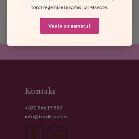
Võrus, Koogimeistri poes, et veeta kaks tegusat päeva
tordi tegemise teadmisi ja retsepte.
Lõuna-Eesti...
Vaata e-raamatut
Kontakt
+372 566 17 597
info@tordikool.ee