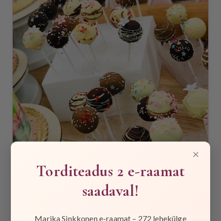
×
Torditeadus 2 e-raamat
saadaval!
Koolitused Võrus-08.12.2018 ja 09.12.2018
17.10.2018
|
Tordikooli õpitoad
,
Uudised
Koolitused Võrus-08.12.2018 ja 09.12.2018 Kohtume
Marika Sinkkonen e-raamat – 272 lehekülge