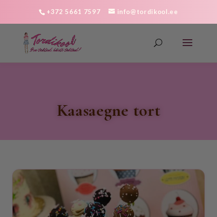
+372 5661 7597
info@tordikool.ee
kaasaegne tort