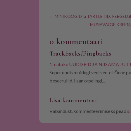
←
MINIKOOGID ja TARTLETID, PEEGELGLAS
MUNAVALGE KREEM, P
0 kommentaari
Trackbacks/Pingbacks
natuke UUDISEID JA NIISAMA JUTT
Super uudis muidugi veel see, et Õnne pa
beseerullid, lisan otselingi,…
Lisa kommentaar
Vabandust, kommenteerimiseks pead
s