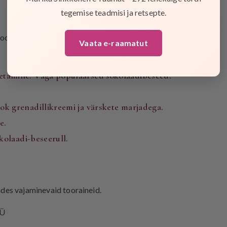
tegemise teadmisi ja retsepte.
kool.ee
Vaata e-raamatut
etamine. Väga populaarsed šokolaadibeseed.
ok grenadillikreemi ja värskete marjadega.
e.
okolaadi-beseerull.
des vajaminevaid tooraineid.
OÜ