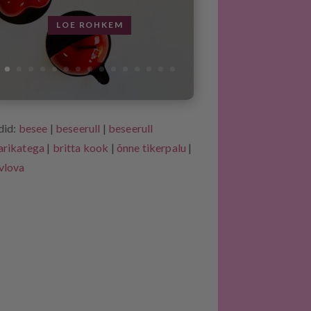
LOE ROHKEM
ldid:
besee
|
beseerull
|
beseerull
arikatega
|
britta kook
|
õnne tikerpalu
|
vlova