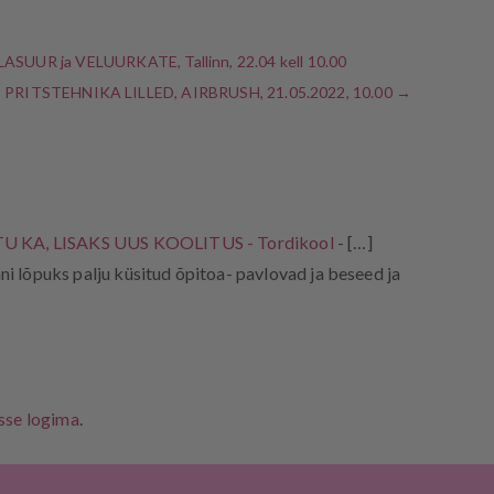
UUR ja VELUURKATE, Tallinn, 22.04 kell 10.00
RITSTEHNIKA LILLED, AIRBRUSH, 21.05.2022, 10.00
→
U KA, LISAKS UUS KOOLITUS - Tordikool
- […]
ni lõpuks palju küsitud õpitoa- pavlovad ja beseed ja
isse logima
.