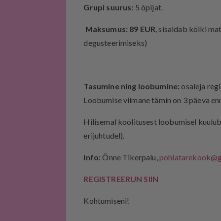
Grupi suurus:
5 õpijat.
Maksumus:
89 EUR
, sisaldab kõiki ma
degusteerimiseks)
Tasumine ning loobumine:
osaleja regi
Loobumise viimane tämin on 3 päeva enn
Hilisemal koolitusest loobumisel kuul
erijuhtudel).
Info:
Õnne Tikerpalu,
pohlatarekook@g
REGISTREERUN SIIN
Kohtumiseni!