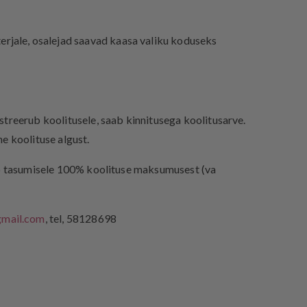
terjale, osalejad saavad kaasa valiku koduseks
streerub koolitusele, saab kinnitusega koolitusarve.
e koolituse algust.
ub tasumisele 100% koolituse maksumusest (va
mail.com
, tel, 58128698