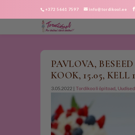
+372 5661 7597
info@tordikool.ee
PAVLOVA, BESEED 
KOOK, 15.05, KELL 1
3.05.2022
|
Tordikooli õpitoad
,
Uudised