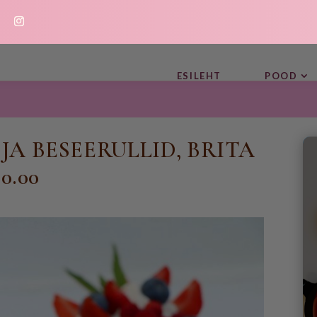
ESILEHT
POOD
JA BESEERULLID, BRITA
0.00