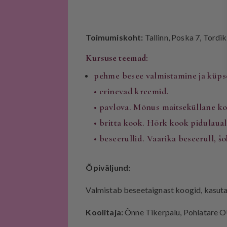
Toimumiskoht:
Tallinn, Poska 7, Tordi
Kursuse teemad:
pehme besee valmistamine ja küps
• erinevad kreemid.
• pavlova. Mõnus maitseküllane ko
• britta kook. Hõrk kook pidulaual
• beseerullid. Vaarika beseerull, š
Õpiväljund:
Valmistab beseetaignast koogid, kasuta
Koolitaja:
Õnne Tikerpalu, Pohlatare 