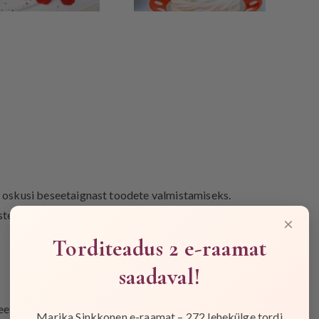
i oskusi beseetaignast toodete valmistamiseks.
tele.
×
Torditeadus 2 e-raamat
saadaval!
etaignast kookide valmistamiseks.
Marika Sinkkonen e-raamat – 272 lehekülge tordi