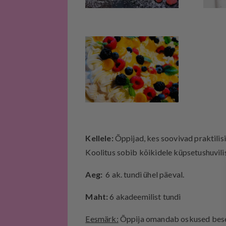
Kellele:
Õppijad, kes soovivad praktilis
Koolitus sobib kõikidele küpsetushuvilis
Aeg:
6 ak. tundi ühel päeval.
Maht:
6 akadeemilist tundi
Eesmärk:
Õppija omandab oskused bese