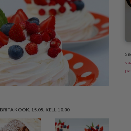
Si
va
pa
BRITA KOOK, 15.05, KELL 10.00