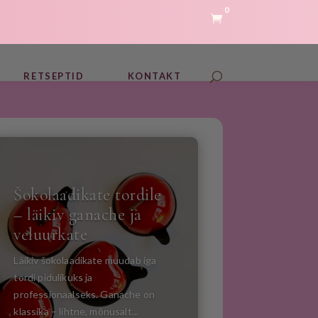
0

RETSEPTID
KONTAKT
Šokolaadikate tordile
– läikiv ganache ja
veluurkate
Läikiv šokolaadikate muudab iga
tordi pidulikuks ja
professionaalseks. Ganache on
klassika – lihtne, mõnusalt...