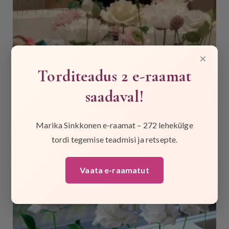
×
Torditeadus 2 e-raamat
saadaval!
Marika Sinkkonen e-raamat – 272 lehekülge
tordi tegemise teadmisi ja retsepte.
Vaata e-raamatut