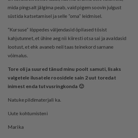
mida pingsalt jälgima peab, vaid pigem soovin julgust
süstida katsetamisel ja selle “oma” leidmisel.
“Kursuse” lõppedes väljendasid õpilased tõsist
kahjutunnet, et ühine aeg nii kiiresti otsa sai ja avaldasid
lootust, et ehk avaneb neil taas teinekord sarnane
võimalus.
Tore oli ja suured tänud minu poolt samuti, lisaks
valgetele ilusatele roosidele sain 2 uut toredat
inimest enda tutvusringkonda 🙂
Natuke pildimaterjali ka.
Uute kohtumisteni
Marika