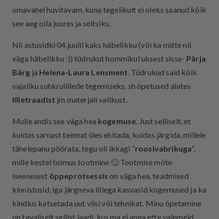
omavahel huvitavam, kuna tegelikult ei oleks saanud kõik
see aeg olla juures ja seltsiks.
Nii astusidki 04.juulil kaks häbelikku (või ka mitte nii
väga häbelikku :)) tüdrukut hommikul uksest sisse-
Pärja
Bärg
ja
Helena-Laura Lensment
. Tüdrukud said kõik
vajaliku suhkrulillede tegemiseks, sh õpetused alates
lilletraadist
jm materjali valikust.
Mulle andis see väga hea
kogemuse
. Just selliselt, et
kuidas sarnast teemat üles ehitada, kuidas järgida, millele
tähelepanu pöörata, tegu oli ikkagi “
roosivabrikuga
“,
mille kestel toimus tootmine 🙂 Tootmise mõte
iseenesest
õppeprotsessis
on väga hea, teadmised
kinnistusid, iga järgneva lillega kasvasid kogemused ja ka
kindlus katsetada uut viisi või tehnikat. Minu õpetamine
on tavaliselt sellist laadi, kus ma ei anna ette valemeid,