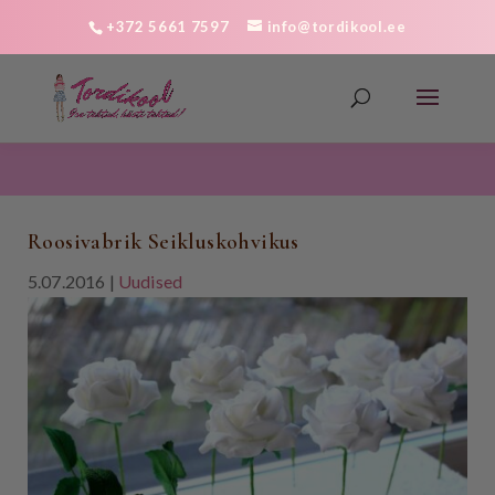
+372 5661 7597
info@tordikool.ee
Roosivabrik Seikluskohvikus
5.07.2016
|
Uudised