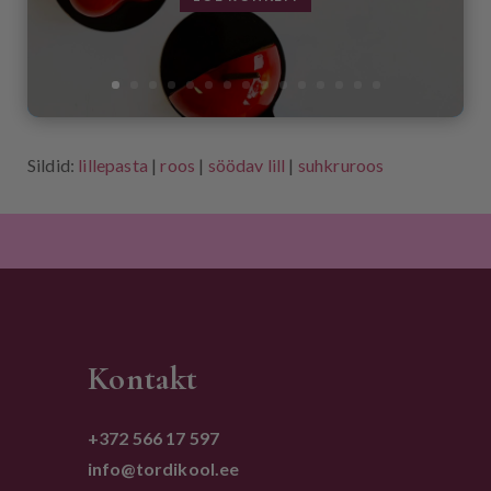
Sildid:
lillepasta
|
roos
|
söödav lill
|
suhkruroos
Kontakt
+372 566 17 597
info@tordikool.ee