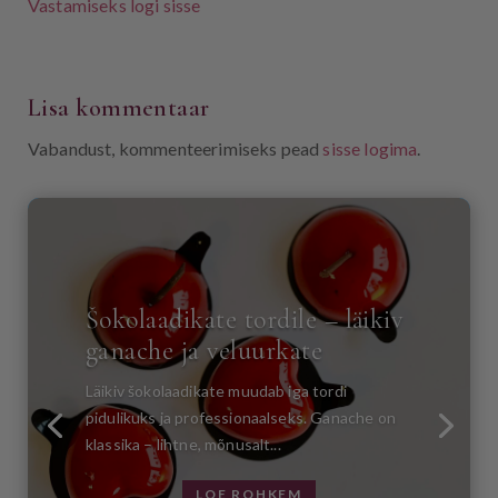
Vastamiseks logi sisse
Lisa kommentaar
Vabandust, kommenteerimiseks pead
sisse logima
.
Šokolaadikate tordile – läikiv
ganache ja veluurkate
Läikiv šokolaadikate muudab iga tordi
pidulikuks ja professionaalseks. Ganache on
klassika – lihtne, mõnusalt...
LOE ROHKEM