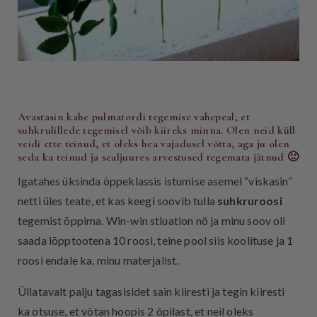
Avastasin kahe pulmatordi tegemise vahepeal, et
suhkrulillede tegemisel võib kiireks minna. Olen neid küll
veidi ette teinud, et oleks hea vajadusel võtta, aga ju olen
seda ka teinud ja sealjuures arvestused tegemata jätnud 🙂
Igatahes üksinda õppeklassis istumise asemel “viskasin”
netti üles teate, et kas keegi soovib tulla
suhkruroosi
tegemist õppima. Win-win stiuation nö ja minu soov oli
saada lõpptootena 10 roosi, teine pool siis koolituse ja 1
roosi endale ka, minu materjalist.
Üllatavalt palju tagasisidet sain kiiresti ja tegin kiiresti
ka otsuse, et võtan hoopis 2 õpilast, et neil oleks